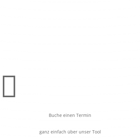
Tag(e)
:
Stunde(n)
:
Minute(n)
:
Sekunde(n)

Buche einen Termin
ganz einfach über unser Tool