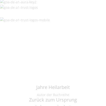
Wir starten gemeinsam am 09. September um 19.00
Uhr
Tag(e)
:
Stunde(n)
:
Minute(n)
:
Sekunde(n)
Jahre Heilarbeit
Autor der Buchreihe
Zurück zum Ursprung