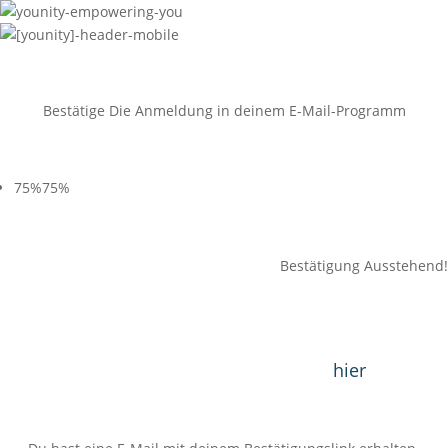
!!!ACHTUNG!!!
Bestätige Die Anmeldung in deinem E-Mail-Programm
Anmeldevorgang
75%
75%
Bestätigung Ausstehend!
Du hast eine Bestätigungs-E-Mail an die Adresse:
erhalten. Ist diese Adresse korrekt? Falls nicht,
erhältst du keine E-Mail und kannst nicht
teilnehmen. In diesem Fall trage dich
hier
einfach
noch mal ein!